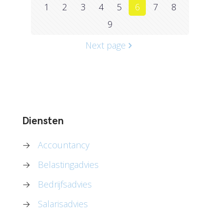
1
2
3
4
5
6
7
8
9
Next page
Diensten
→
Accountancy
→
Belastingadvies
→
Bedrijfsadvies
→
Salarisadvies