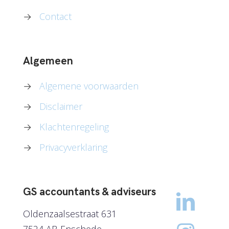
→
Contact
Algemeen
→
Algemene voorwaarden
→
Disclaimer
→
Klachtenregeling
→
Privacyverklaring
GS accountants & adviseurs
Oldenzaalsestraat 631