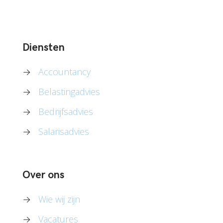
Diensten
→
Accountancy
→
Belastingadvies
→
Bedrijfsadvies
→
Salarisadvies
Over ons
→
Wie wij zijn
→
Vacatures