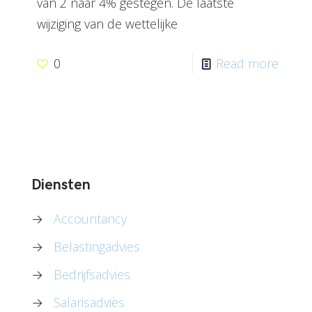
van 2 naar 4% gestegen. De laatste
wijziging van de wettelijke
0
Read more
Diensten
→
Accountancy
→
Belastingadvies
→
Bedrijfsadvies
→
Salarisadvies