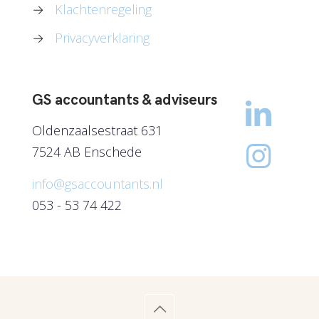
→
Klachtenregeling
→
Privacyverklaring
GS accountants & adviseurs
Oldenzaalsestraat 631
7524 AB Enschede
info@gsaccountants.nl
053 - 53 74 422