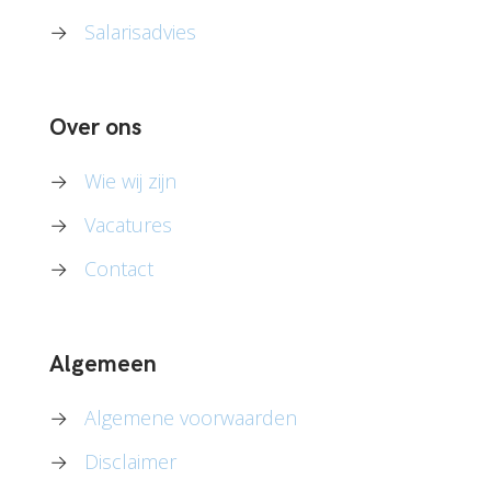
→
Salarisadvies
Over ons
→
Wie wij zijn
→
Vacatures
→
Contact
Algemeen
→
Algemene voorwaarden
→
Disclaimer