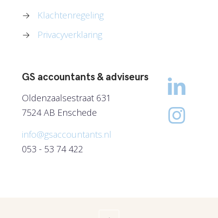
→
Klachtenregeling
→
Privacyverklaring
GS accountants & adviseurs
Oldenzaalsestraat 631
7524 AB Enschede
info@gsaccountants.nl
053 - 53 74 422