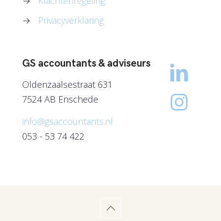
→
Klachtenregeling
→
Privacyverklaring
GS accountants & adviseurs
Oldenzaalsestraat 631
7524 AB Enschede
info@gsaccountants.nl
053 - 53 74 422