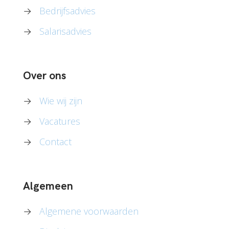
→
Bedrijfsadvies
→
Salarisadvies
Over ons
→
Wie wij zijn
→
Vacatures
→
Contact
Algemeen
→
Algemene voorwaarden