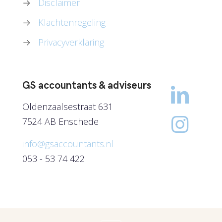
→
Disclaimer
→
Klachtenregeling
→
Privacyverklaring
GS accountants & adviseurs
Oldenzaalsestraat 631
7524 AB Enschede
info@gsaccountants.nl
053 - 53 74 422