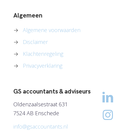
Algemeen
→
Algemene voorwaarden
→
Disclaimer
→
Klachtenregeling
→
Privacyverklaring
GS accountants & adviseurs
Oldenzaalsestraat 631
7524 AB Enschede
info@gsaccountants.nl