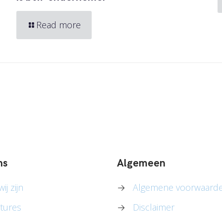
Read more
ns
Algemeen
ij zijn
→
Algemene voorwaard
tures
→
Disclaimer