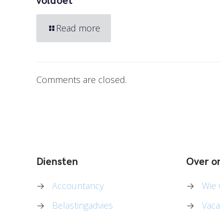
voldoet
Read more
Comments are closed.
Diensten
Over o
→
Accountancy
→
Wie w
→
Belastingadvies
→
Vaca