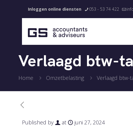
Inloggen online diensten
053 - 53 74 422
inf
Verlaagd btw-ta
Home
Omzetbelasting
Verlaagd btw-ta
Published by
at
juni 27, 2024