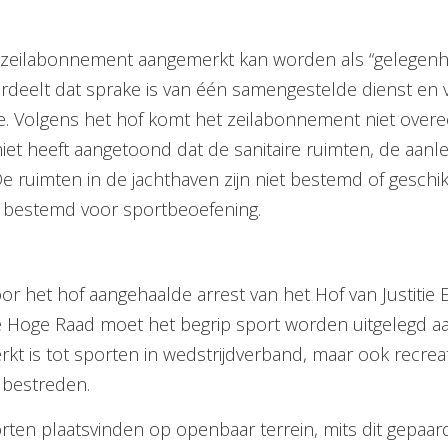
t zeilabonnement aangemerkt kan worden als “gelegenh
oordeelt dat sprake is van één samengestelde dienst en v
e. Volgens het hof komt het zeilabonnement niet overee
 heeft aangetoond dat de sanitaire ruimten, de aanleg
e ruimten in de jachthaven zijn niet bestemd of geschi
 of bestemd voor sportbeoefening.
 het hof aangehaalde arrest van het Hof van Justitie E
e Hoge Raad moet het begrip sport worden uitgelegd a
rkt is tot sporten in wedstrijdverband, maar ook recrea
t bestreden.
orten plaatsvinden op openbaar terrein, mits dit gepaar