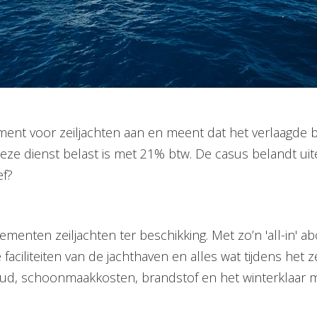
ment voor zeiljachten aan en meent dat het verlaagde 
eze dienst belast is met 21% btw. De casus belandt uitei
ef?
menten zeiljachten ter beschikking. Met zo’n 'all-in'
faciliteiten van de jachthaven en alles wat tijdens het 
ud, schoonmaakkosten, brandstof en het winterklaar ma