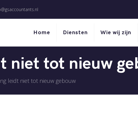
o@gsaccountants.nl
Home
Diensten
Wie wij zijn
t niet tot nieuw g
ng leidt niet tot nieuw gebouw