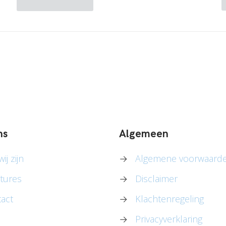
ns
Algemeen
ij zijn
→
Algemene voorwaard
tures
→
Disclaimer
act
→
Klachtenregeling
→
Privacyverklaring