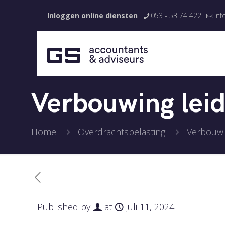
Inloggen online diensten
053 - 53 74 422
inf
Verbouwing leid
Home
Overdrachtsbelasting
Verbouwi
Published by
at
juli 11, 2024