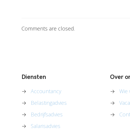
Comments are closed.
Diensten
Over o
→
Accountancy
→
Wie w
→
Belastingadvies
→
Vaca
→
Bedrijfsadvies
→
Cont
→
Salarisadvies