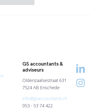
GS accountants &
adviseurs
en
Oldenzaalsestraat 631
7524 AB Enschede
info@gsaccountants.nl
053 - 53 74 422