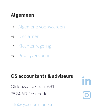
Algemeen
→
Algemene voorwaarden
→
Disclaimer
→
Klachtenregeling
→
Privacyverklaring
GS accountants & adviseurs
Oldenzaalsestraat 631
7524 AB Enschede
info@gsaccountants.nl