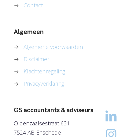
→
Contact
Algemeen
→
Algemene voorwaarden
→
Disclaimer
→
Klachtenregeling
→
Privacyverklaring
GS accountants & adviseurs
Oldenzaalsestraat 631
7524 AB Enschede