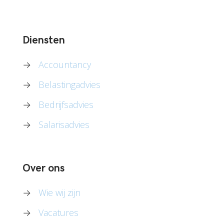
Diensten
→
Accountancy
→
Belastingadvies
→
Bedrijfsadvies
→
Salarisadvies
Over ons
→
Wie wij zijn
→
Vacatures