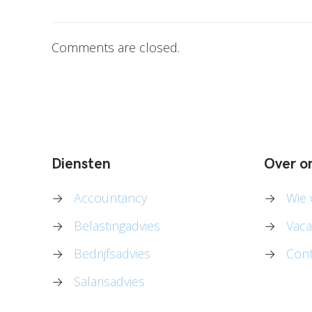
Comments are closed.
Diensten
Over o
→
Accountancy
→
Wie w
→
Belastingadvies
→
Vaca
→
Bedrijfsadvies
→
Cont
→
Salarisadvies