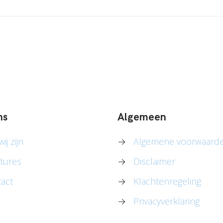
ns
Algemeen
ij zijn
→
Algemene voorwaard
tures
→
Disclaimer
act
→
Klachtenregeling
→
Privacyverklaring