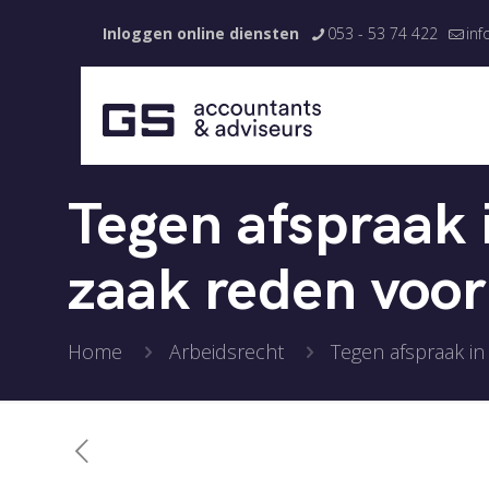
Inloggen online diensten
053 - 53 74 422
inf
Tegen afspraak i
zaak reden voor
Home
Arbeidsrecht
Tegen afspraak in