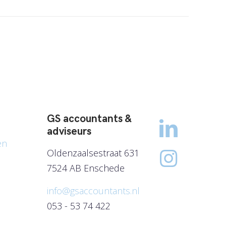
GS accountants &
adviseurs
en
Oldenzaalsestraat 631
7524 AB Enschede
info@gsaccountants.nl
053 - 53 74 422