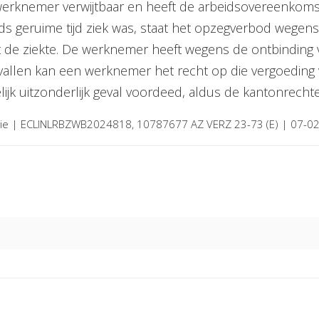
werknemer verwijtbaar en heeft de arbeidsovereenkom
 geruime tijd ziek was, staat het opzegverbod wegens 
de ziekte. De werknemer heeft wegens de ontbinding v
 gevallen kan een werknemer het recht op die vergoeding
ijk uitzonderlijk geval voordeed, aldus de kantonrechte
ntie | ECLINLRBZWB2024818, 10787677 AZ VERZ 23-73 (E) | 07-0