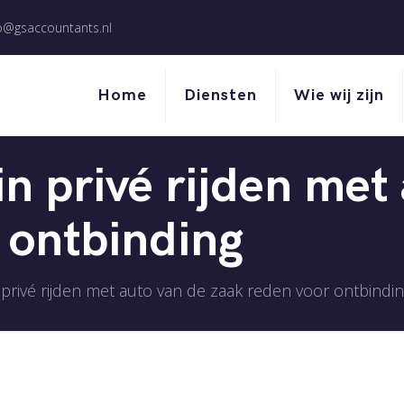
o@gsaccountants.nl
Home
Diensten
Wie wij zijn
n privé rijden met
 ontbinding
 privé rijden met auto van de zaak reden voor ontbindi