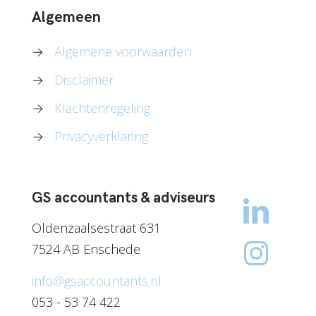
Algemeen
→
Algemene voorwaarden
→
Disclaimer
→
Klachtenregeling
→
Privacyverklaring
GS accountants & adviseurs
Oldenzaalsestraat 631
7524 AB Enschede
info@gsaccountants.nl
053 - 53 74 422