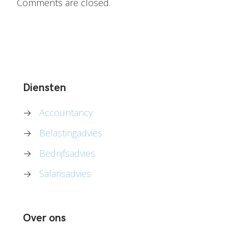
Comments are closed.
Diensten
→
Accountancy
→
Belastingadvies
→
Bedrijfsadvies
→
Salarisadvies
Over ons