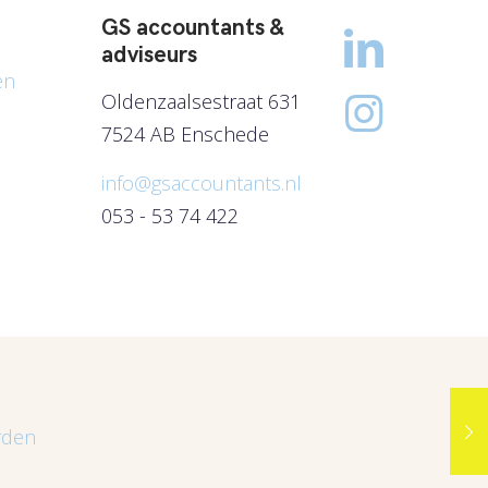
GS accountants &
adviseurs
en
Oldenzaalsestraat 631
7524 AB Enschede
info@gsaccountants.nl
053 - 53 74 422
rden