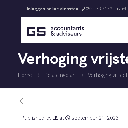
Inloggen online diensten
053 - 53 74 422
inf
Verhoging vrijst
Home
Belastingplan
Verhoging vrijste
Published by
at
september 21, 2023