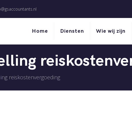
o@gsaccountants.nl
Home
Diensten
Wie wij zijn
elling reiskostenv
lling reiskostenvergoeding