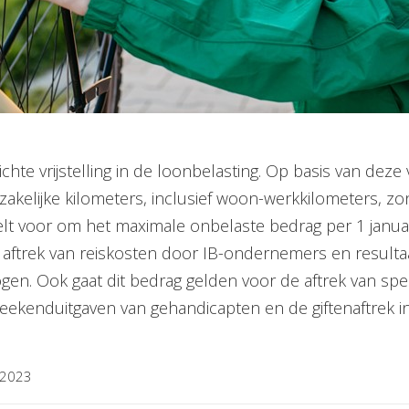
hte vrijstelling in de loonbelasting. Op basis van deze 
kelijke kilometers, inclusief woon-werkkilometers, z
telt voor om het maximale onbelaste bedrag per 1 januar
e aftrek van reiskosten door IB-ondernemers en resulta
gen. Ook gaat dit bedrag gelden voor de aftrek van spe
kenduitgaven van gehandicapten en de giftenaftrek in he
-2023