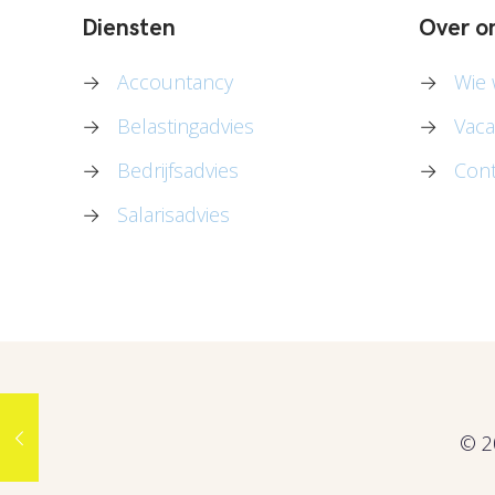
Diensten
Over o
→
Accountancy
→
Wie w
→
Belastingadvies
→
Vaca
→
Bedrijfsadvies
→
Cont
→
Salarisadvies
© 2