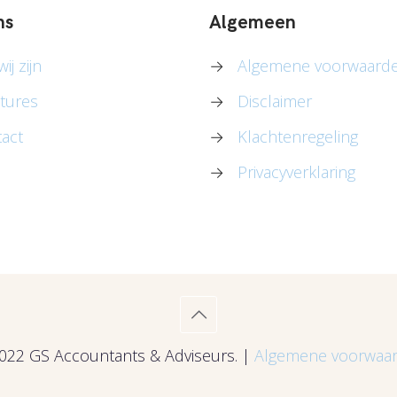
ns
Algemeen
ij zijn
→
Algemene voorwaard
tures
→
Disclaimer
act
→
Klachtenregeling
→
Privacyverklaring
022 GS Accountants & Adviseurs. |
Algemene voorwaa