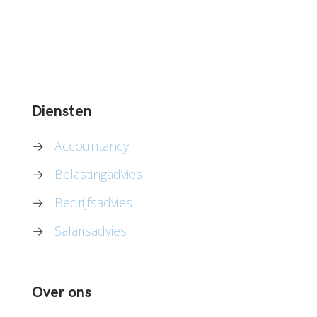
Diensten
→
Accountancy
→
Belastingadvies
→
Bedrijfsadvies
→
Salarisadvies
Over ons