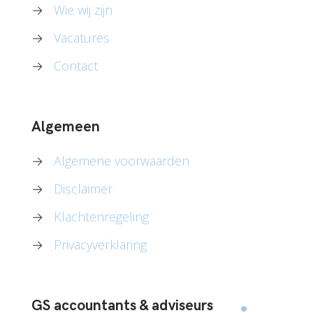
→
Wie wij zijn
→
Vacatures
→
Contact
Algemeen
→
Algemene voorwaarden
→
Disclaimer
→
Klachtenregeling
→
Privacyverklaring
GS accountants & adviseurs