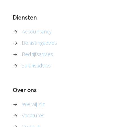
Diensten
→
Accountancy
→
Belastingadvies
→
Bedrijfsadvies
→
Salarisadvies
Over ons
→
Wie wij zijn
→
Vacatures
→
Contact