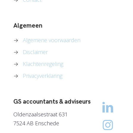
Algemeen
→
Algemene voorwaarden
→
Disclaimer
→
Klachtenregeling
→
Privacyverklaring
GS accountants & adviseurs
Oldenzaalsestraat 631
7524 AB Enschede