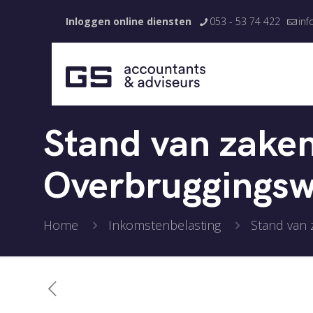
Inloggen online diensten
053 - 53 74 422
inf
Stand van zaken
Overbruggingsw
Home
Inkomstenbelasting
Stand van 