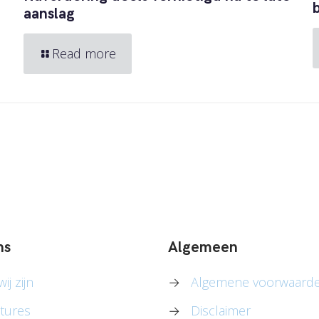
aanslag
Read more
ns
Algemeen
ij zijn
→
Algemene voorwaard
tures
→
Disclaimer