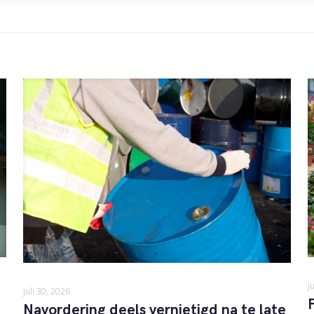
j
juli 30, 2026
Navordering deels vernietigd na te late