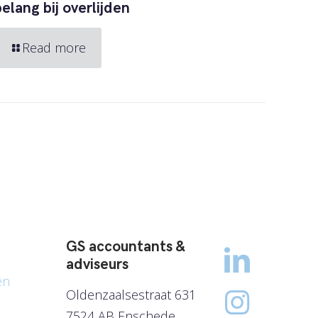
belang bij overlijden
Read more
GS accountants &
adviseurs
en
Oldenzaalsestraat 631
7524 AB Enschede