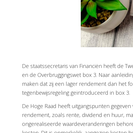
De staatssecretaris van Financiën heeft de T
en de Overbruggingswet box 3. Naar aanleidin
maken dat zij een lager rendement dan het f
tegenbewijsregeling geïntroduceerd in box 3.
De Hoge Raad heeft uitgangspunten gegeven v
rendement, zoals rente, dividend en huur, m
ongerealiseerde waardeveranderingen behor
kosten. Dit is opmerkelijk, aangezien kosten 