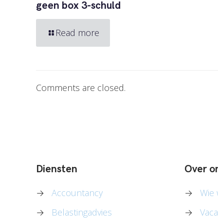
geen box 3-schuld
Read more
Comments are closed.
Diensten
Over o
→
Accountancy
→
Wie w
→
Belastingadvies
→
Vaca