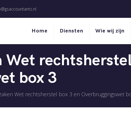
o@gsaccountants.nl
Home
Diensten
Wie wij zijn
 Wet rechtsherstel
et box 3
zaken Wet rechtsherstel box 3 en Overbruggingswet b