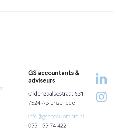
GS accountants &
adviseurs
en
Oldenzaalsestraat 631
7524 AB Enschede
info@gsaccountants.nl
053 - 53 74 422