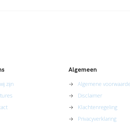
ns
Algemeen
ij zijn
→
Algemene voorwaard
tures
→
Disclaimer
act
→
Klachtenregeling
→
Privacyverklaring