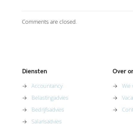
Comments are closed.
Diensten
Over o
→
Accountancy
→
Wie w
→
Belastingadvies
→
Vaca
→
Bedrijfsadvies
→
Cont
→
Salarisadvies