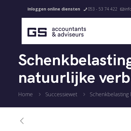
Inloggen online diensten
053 - 53 74 422
inf
Schenkbelasting
natuurlijke verb
Home
Successiewet
Schenkbelasting b