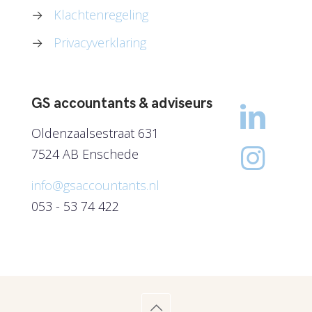
→
Klachtenregeling
→
Privacyverklaring
GS accountants & adviseurs
Oldenzaalsestraat 631
7524 AB Enschede
info@gsaccountants.nl
053 - 53 74 422