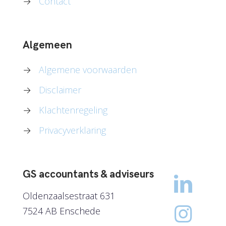
→
Contact
Algemeen
→
Algemene voorwaarden
→
Disclaimer
→
Klachtenregeling
→
Privacyverklaring
GS accountants & adviseurs
Oldenzaalsestraat 631
7524 AB Enschede