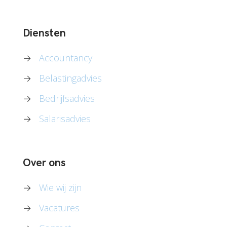
Diensten
→
Accountancy
→
Belastingadvies
→
Bedrijfsadvies
→
Salarisadvies
Over ons
→
Wie wij zijn
→
Vacatures