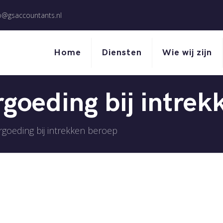
o@gsaccountants.nl
Home
Diensten
Wie wij zijn
goeding bij intrek
goeding bij intrekken beroep