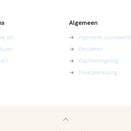
ns
Algemeen
ij zijn
→
Algemene voorwaard
tures
→
Disclaimer
act
→
Klachtenregeling
→
Privacyverklaring