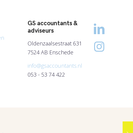
GS accountants &
adviseurs
en
Oldenzaalsestraat 631
7524 AB Enschede
info@gsaccountants.nl
053 - 53 74 422