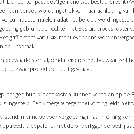
t. De rechter past de Algemene wet bestuursrecht (Awb
er een beroep wordt ingetrokken naar aanleiding va
verzuimboete intrekt nadat het beroep werd ingesteld,
goeding gebruikt de rechter het Besluit proceskostenv
et griffierecht van € 48 moet eveneens worden vergoed. B
n de uitspraak.
n bezwaarkosten af, omdat eiseres het bezwaar zelf hee
 de bezwaarprocedure heeft gevraagd.
gplichtigen hun proceskosten kunnen verhalen op de Bel
is ingesteld. Een vroegere tegemoetkoming leidt niet t
sbijstand in principe voor vergoeding in aanmerking ko
optreedt is bepalend, niet de onderliggende bedrijfsst