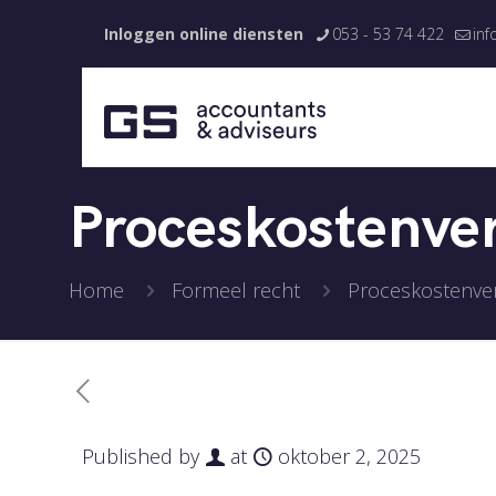
Inloggen online diensten
053 - 53 74 422
inf
Proceskostenver
Home
Formeel recht
Proceskostenver
Published by
at
oktober 2, 2025