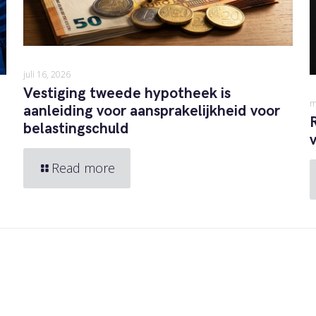
juli 16, 2026
Vestiging tweede hypotheek is
m
aanleiding voor aansprakelijkheid voor
belastingschuld
Read more