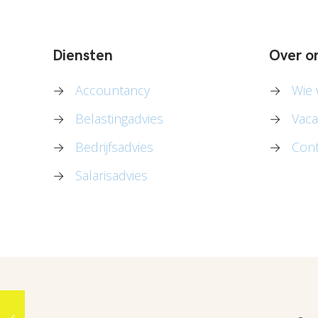
Diensten
Over o
→
Accountancy
→
Wie w
→
Belastingadvies
→
Vaca
→
Bedrijfsadvies
→
Cont
→
Salarisadvies