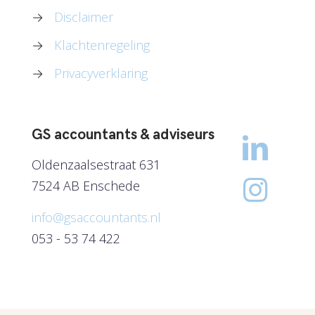
→
Disclaimer
→
Klachtenregeling
→
Privacyverklaring
GS accountants & adviseurs
Oldenzaalsestraat 631
7524 AB Enschede
info@gsaccountants.nl
053 - 53 74 422