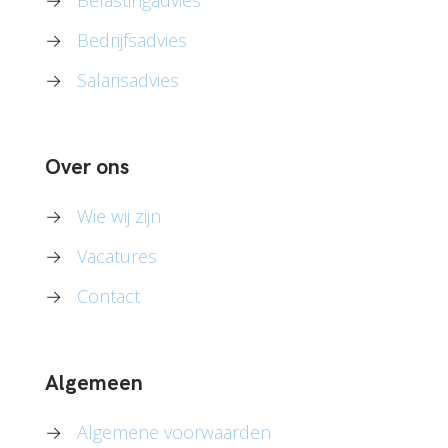
→
Belastingadvies
→
Bedrijfsadvies
→
Salarisadvies
Over ons
→
Wie wij zijn
→
Vacatures
→
Contact
Algemeen
→
Algemene voorwaarden