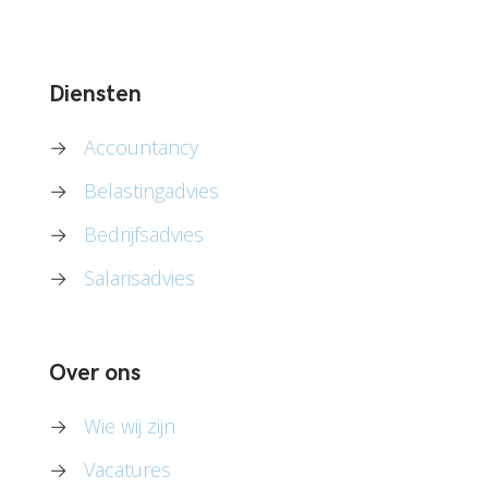
Diensten
→
Accountancy
→
Belastingadvies
→
Bedrijfsadvies
→
Salarisadvies
Over ons
→
Wie wij zijn
→
Vacatures