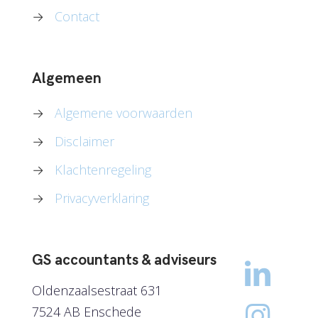
→
Contact
Algemeen
→
Algemene voorwaarden
→
Disclaimer
→
Klachtenregeling
→
Privacyverklaring
GS accountants & adviseurs
Oldenzaalsestraat 631
7524 AB Enschede