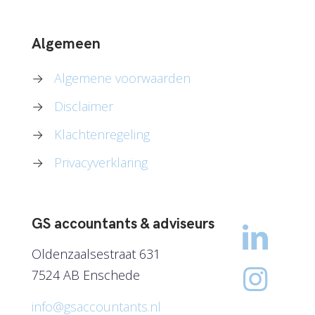
Algemeen
→
Algemene voorwaarden
→
Disclaimer
→
Klachtenregeling
→
Privacyverklaring
GS accountants & adviseurs
Oldenzaalsestraat 631
7524 AB Enschede
info@gsaccountants.nl