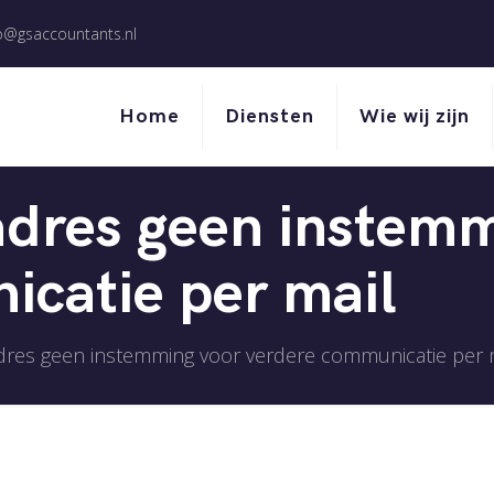
o@gsaccountants.nl
Home
Diensten
Wie wij zijn
adres geen instem
catie per mail
adres geen instemming voor verdere communicatie per 