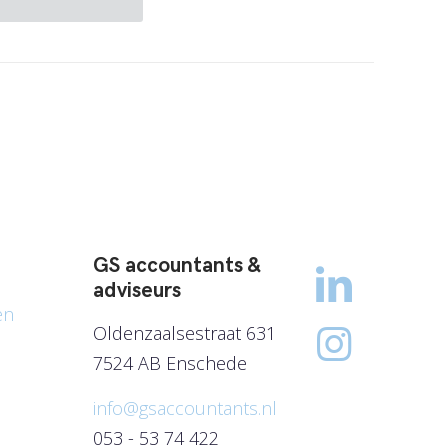
GS accountants &
adviseurs
en
Oldenzaalsestraat 631
7524 AB Enschede
info@gsaccountants.nl
053 - 53 74 422