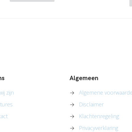
ns
Algemeen
ij zijn
→
Algemene voorwaard
tures
→
Disclaimer
act
→
Klachtenregeling
→
Privacyverklaring