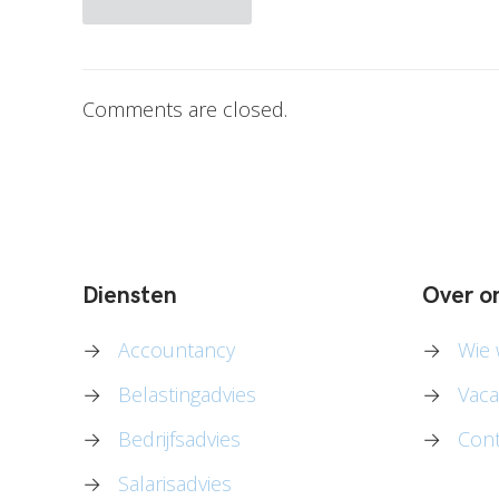
Comments are closed.
Diensten
Over o
→
Accountancy
→
Wie w
→
Belastingadvies
→
Vaca
→
Bedrijfsadvies
→
Cont
→
Salarisadvies