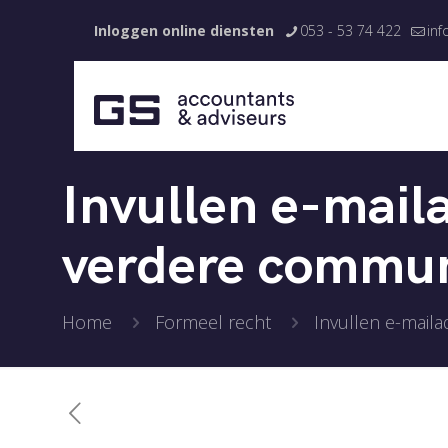
Inloggen online diensten
053 - 53 74 422
inf
Invullen e-mail
verdere communi
Home
Formeel recht
Invullen e-mail