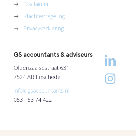
→
Disclaimer
→
Klachtenregeling
→
Privacyverklaring
GS accountants & adviseurs
Oldenzaalsestraat 631
7524 AB Enschede
info@gsaccountants.nl
053 - 53 74 422