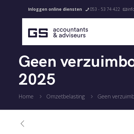
Inloggen online diensten
053 - 53 74 422
inf
Geen verzuimbo
2025
Home
Omzetbelasting
Geen verzuimb