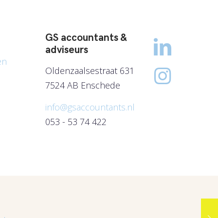
GS accountants &
adviseurs
en
Oldenzaalsestraat 631
7524 AB Enschede
info@gsaccountants.nl
053 - 53 74 422