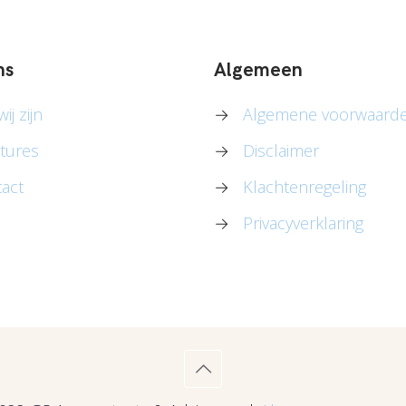
ns
Algemeen
ij zijn
→
Algemene voorwaard
tures
→
Disclaimer
act
→
Klachtenregeling
→
Privacyverklaring