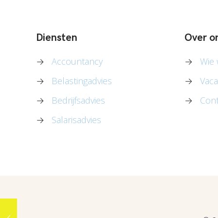
Diensten
Over o
→
Accountancy
→
Wie w
→
Belastingadvies
→
Vaca
→
Bedrijfsadvies
→
Cont
→
Salarisadvies