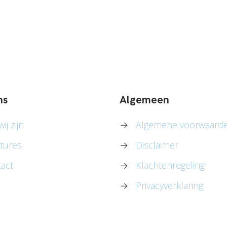
ns
Algemeen
ij zijn
→
Algemene voorwaard
tures
→
Disclaimer
act
→
Klachtenregeling
→
Privacyverklaring