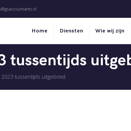
o@gsaccountants.nl
Home
Diensten
Wie wij zijn
3 tussentijds uitge
t 2023 tussentijds uitgebreid