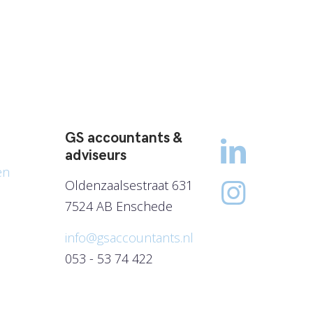
GS accountants &
adviseurs
en
Oldenzaalsestraat 631
7524 AB Enschede
info@gsaccountants.nl
053 - 53 74 422