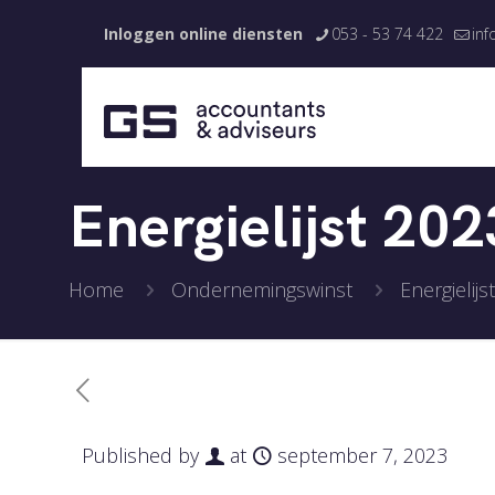
Inloggen online diensten
053 - 53 74 422
inf
Energielijst 202
Home
Ondernemingswinst
Energielijs
Published by
at
september 7, 2023