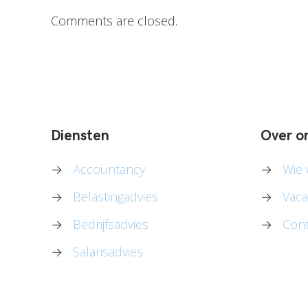
Comments are closed.
Diensten
Over o
→
Accountancy
→
Wie w
→
Belastingadvies
→
Vaca
→
Bedrijfsadvies
→
Cont
→
Salarisadvies