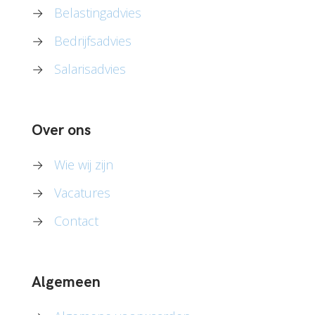
→
Belastingadvies
→
Bedrijfsadvies
→
Salarisadvies
Over ons
→
Wie wij zijn
→
Vacatures
→
Contact
Algemeen