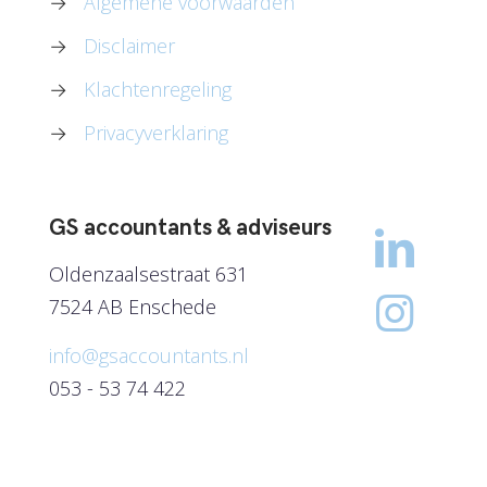
→
Algemene voorwaarden
→
Disclaimer
→
Klachtenregeling
→
Privacyverklaring
GS accountants & adviseurs
Oldenzaalsestraat 631
7524 AB Enschede
info@gsaccountants.nl
053 - 53 74 422