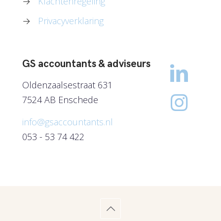
→
Klachtenregeling
→
Privacyverklaring
GS accountants & adviseurs
Oldenzaalsestraat 631
7524 AB Enschede
info@gsaccountants.nl
053 - 53 74 422