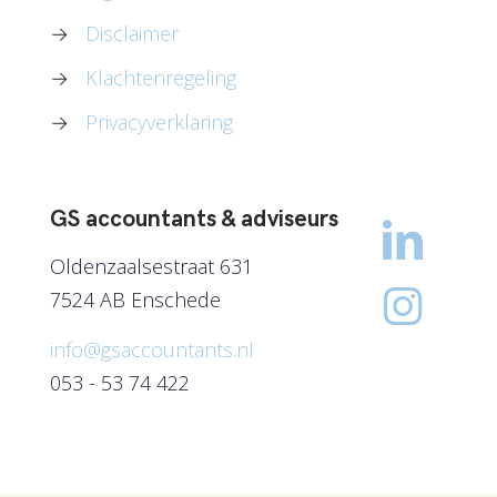
→
Disclaimer
→
Klachtenregeling
→
Privacyverklaring
GS accountants & adviseurs
Oldenzaalsestraat 631
7524 AB Enschede
info@gsaccountants.nl
053 - 53 74 422