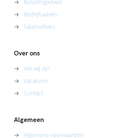
→
Belastingadvies
→
Bedrijfsadvies
→
Salarisadvies
Over ons
→
Wie wij zijn
→
Vacatures
→
Contact
Algemeen
→
Algemene voorwaarden