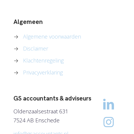
Algemeen
→
Algemene voorwaarden
→
Disclaimer
→
Klachtenregeling
→
Privacyverklaring
GS accountants & adviseurs
Oldenzaalsestraat 631
7524 AB Enschede
info@gsaccountants.nl