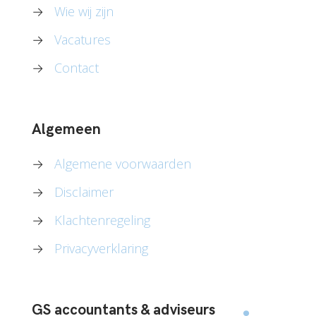
→
Wie wij zijn
→
Vacatures
→
Contact
Algemeen
→
Algemene voorwaarden
→
Disclaimer
→
Klachtenregeling
→
Privacyverklaring
GS accountants & adviseurs