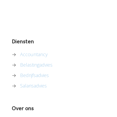
Diensten
→
Accountancy
→
Belastingadvies
→
Bedrijfsadvies
→
Salarisadvies
Over ons