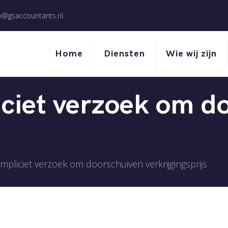
o@gsaccountants.nl
Home
Diensten
Wie wij zijn
liciet verzoek om d
 impliciet verzoek om doorschuiven verkrijgingsprijs