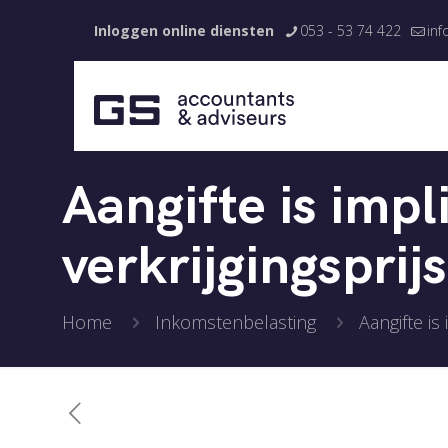
Inloggen online diensten
053 - 53 74 422
inf
Aangifte is imp
verkrijgingsprijs
Home
Inkomstenbelasting
Aangifte is