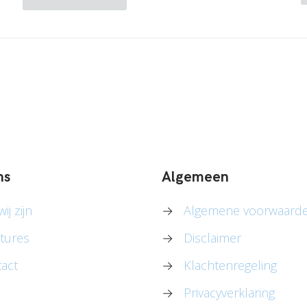
ns
Algemeen
ij zijn
→
Algemene voorwaard
tures
→
Disclaimer
act
→
Klachtenregeling
→
Privacyverklaring