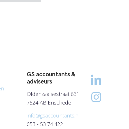
GS accountants &
adviseurs
en
Oldenzaalsestraat 631
7524 AB Enschede
info@gsaccountants.nl
053 - 53 74 422