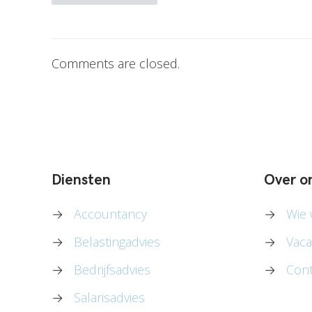
Comments are closed.
Diensten
Over o
→
Accountancy
→
Wie w
→
Belastingadvies
→
Vaca
→
Bedrijfsadvies
→
Cont
→
Salarisadvies